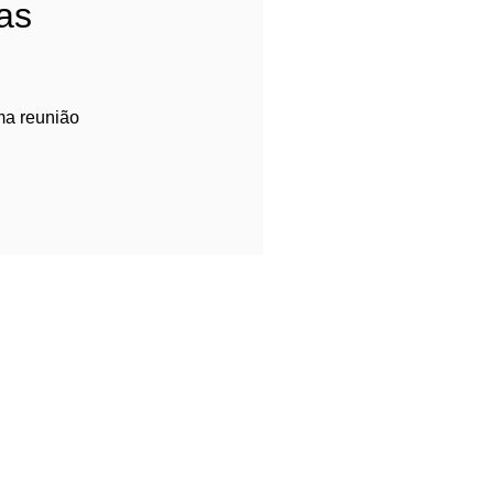
as
a reunião